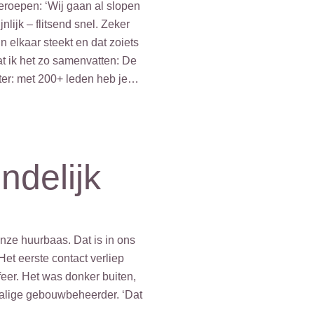
eroepen: ‘Wij gaan al slopen
ijk – flitsend snel. Zeker
 elkaar steekt en dat zoiets
t ik het zo samenvatten: De
oter: met 200+ leden heb je…
ndelijk
 onze huurbaas. Dat is in ons
t eerste contact verliep
feer. Het was donker buiten,
rmalige gebouwbeheerder. ‘Dat