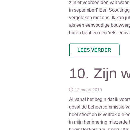
zijn er voorbeelden van waar
in september!’ Een Scoutinggr
vergeleken met ons. Ik kan ju
als een eenvoudige bouwvergu
buren hebben een ‘iets’ eenv
LEES VERDER
10. Zijn 
12 maart 2019
Al vanaf het begin dat ik voor
geval de beheercommissie van
heel stroef en ik vertrok die 
in mijn herinnering miezerde 
begint lekker’, zei ik nog. ‘Al