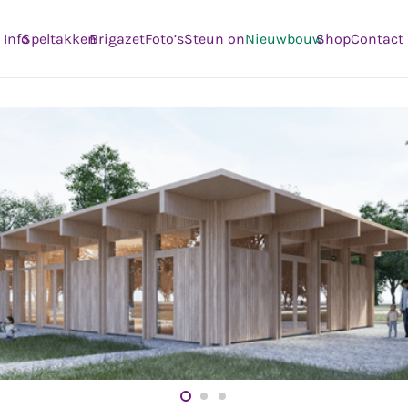
Info
Speltakken
Brigazet
Foto’s
Steun ons
Nieuwbouw
Shop
Contact