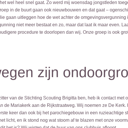
 het wel heel snel gaat. Zo werd mij woensdag jongstleden toeg
oep in de buurt gaan ook nieuwbouwen en dat gaat – ogenschijnl
llie gaan uitleggen hoe de wet achter de omgevingsvergunning in
nning niet meer bestaat en zo, maar dat laat ik maar even. Laa
oudigere procedure te doorlopen dan wij. Onze groep is ook gr
wegen zijn ondoorgro
zitter van de Stichting Scouting Brigitta ben, heb ik contact met
 de Mariakerk aan de Rijkstraatweg. Wij noemen ze De Kerk. He
eerste keer dan ook bij het parochiegebouw in een ruzieachtige s
het licht, en ik stond nog wat stoom af te blazen met onze voo
s dit het is? Wij wisten dat de huur van ons clubhuis afloopt.…