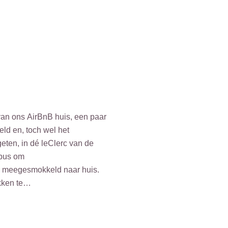
 van ons AirBnB huis, een paar
d en, toch wel het
eten, in dé leClerc van de
sbus om
uto meegesmokkeld naar huis.
okken te…