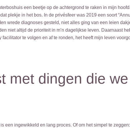
erboshuis een beetje op de achtergrond te raken in mijn hoofd.
at plekje in het bos. In de privésfeer was 2019 een soort “Annus
den wrede diagnoses gesteld, niet alles ging van een leien dak
n niet altijd de prioriteit in m’n dagelijkse leven. Daarnaast h
facilitator te volgen en af te ronden, het heeft mijn leven voor
jst met dingen die we
een ingewikkeld en lang proces. Of om het simpel te zeggen: he