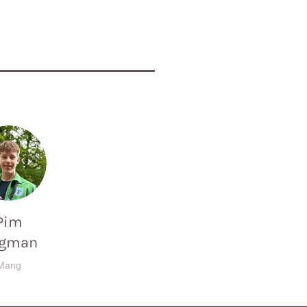
Pim
gman
Mang