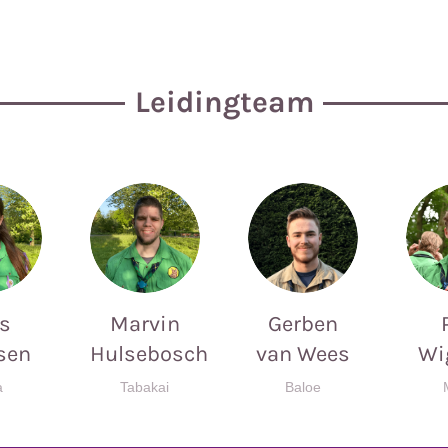
Leidingteam
s
Marvin
Gerben
ssen
Hulsebosch
van Wees
Wi
a
Tabakai
Baloe