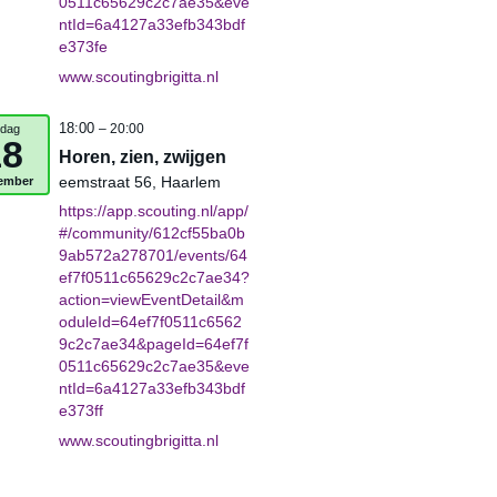
0511c65629c2c7ae35&eve
ntId=6a4127a33efb343bdf
e373fe
www.scoutingbrigitta.nl
18:00
jdag
– 20:00
18
Horen, zien, zwijgen
ember
eemstraat 56, Haarlem
https://app.scouting.nl/app/
#/community/612cf55ba0b
9ab572a278701/events/64
ef7f0511c65629c2c7ae34?
action=viewEventDetail&m
oduleId=64ef7f0511c6562
9c2c7ae34&pageId=64ef7f
0511c65629c2c7ae35&eve
ntId=6a4127a33efb343bdf
e373ff
www.scoutingbrigitta.nl