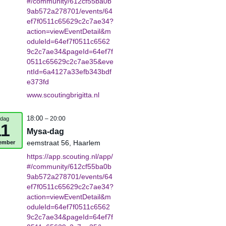
#/community/612cf55ba0b
9ab572a278701/events/64
ef7f0511c65629c2c7ae34?
action=viewEventDetail&m
oduleId=64ef7f0511c6562
9c2c7ae34&pageId=64ef7f
0511c65629c2c7ae35&eve
ntId=6a4127a33efb343bdf
e373fd
www.scoutingbrigitta.nl
18:00
jdag
– 20:00
11
Mysa-dag
ember
eemstraat 56, Haarlem
https://app.scouting.nl/app/
#/community/612cf55ba0b
9ab572a278701/events/64
ef7f0511c65629c2c7ae34?
action=viewEventDetail&m
oduleId=64ef7f0511c6562
9c2c7ae34&pageId=64ef7f