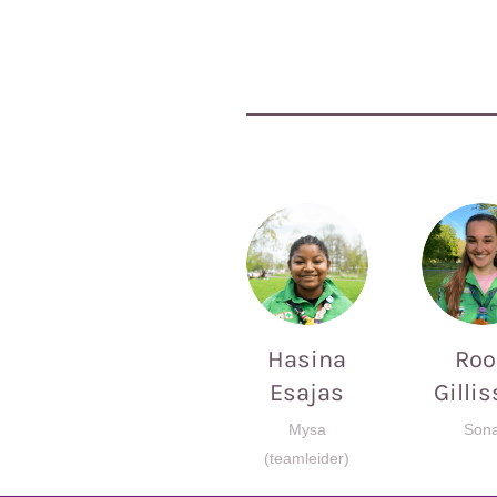
Hasina
Roo
Esajas
Gilli
Mysa
Son
(teamleider)