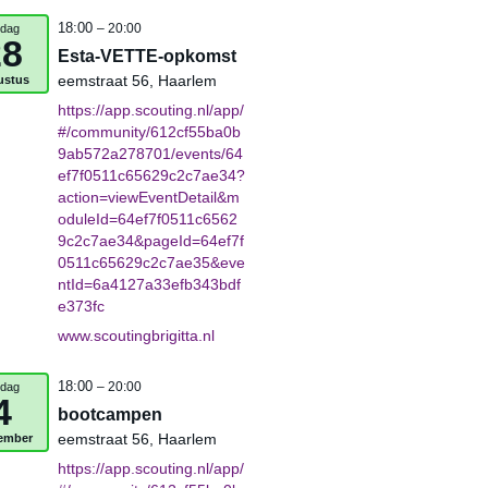
18:00
jdag
– 20:00
28
Esta-VETTE-opkomst
ustus
eemstraat 56, Haarlem
https://app.scouting.nl/app/
#/community/612cf55ba0b
9ab572a278701/events/64
ef7f0511c65629c2c7ae34?
action=viewEventDetail&m
oduleId=64ef7f0511c6562
9c2c7ae34&pageId=64ef7f
0511c65629c2c7ae35&eve
ntId=6a4127a33efb343bdf
e373fc
www.scoutingbrigitta.nl
18:00
jdag
– 20:00
4
bootcampen
ember
eemstraat 56, Haarlem
https://app.scouting.nl/app/