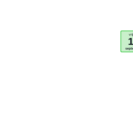
vri
sept