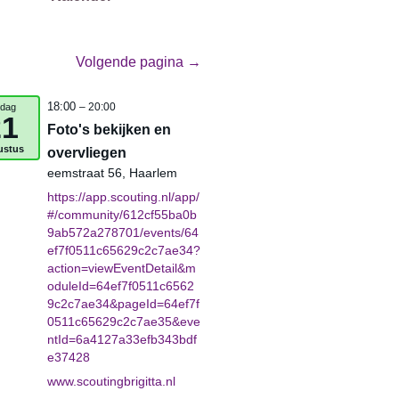
Volgende pagina →
18:00
jdag
– 20:00
21
Foto's bekijken en
ustus
overvliegen
eemstraat 56, Haarlem
https://app.scouting.nl/app/
#/community/612cf55ba0b
9ab572a278701/events/64
ef7f0511c65629c2c7ae34?
action=viewEventDetail&m
oduleId=64ef7f0511c6562
9c2c7ae34&pageId=64ef7f
0511c65629c2c7ae35&eve
ntId=6a4127a33efb343bdf
e37428
www.scoutingbrigitta.nl