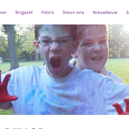
ken
Brigazet
Foto’s
Steun ons
Nieuwbouw
S