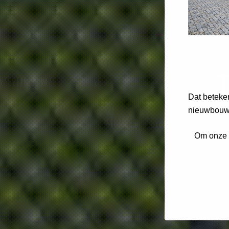
Dat beteke
nieuwbouwp
Om onze d