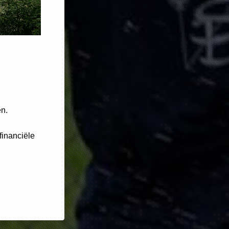
a
r
en.
financiële