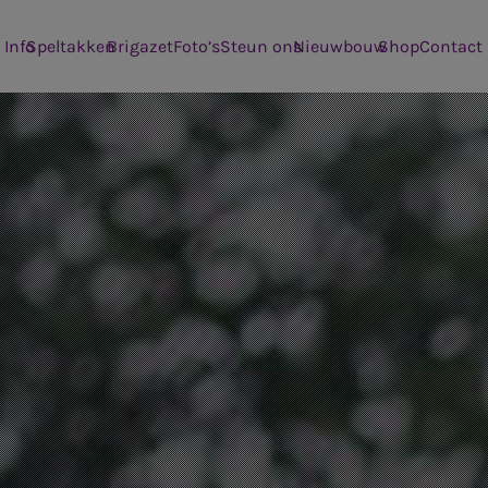
modal-check
Info
Speltakken
Brigazet
Foto’s
Steun ons
Nieuwbouw
Shop
Contact