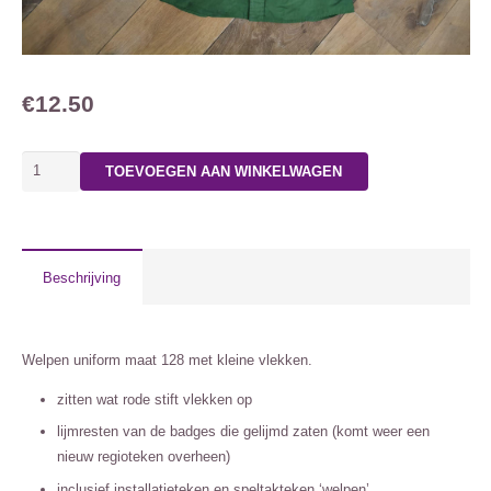
€
12.50
Welpen
TOEVOEGEN AAN WINKELWAGEN
uniform
maat
128
aantal
Beschrijving
Welpen uniform maat 128 met kleine vlekken.
zitten wat rode stift vlekken op
lijmresten van de badges die gelijmd zaten (komt weer een
nieuw regioteken overheen)
inclusief installatieteken en speltakteken ‘welpen’