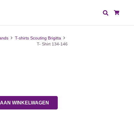
ands
T-shirts Scouting Brigitta
T- Shirt 134-146
elijke
dige
0.
 AAN WINKELWAGEN